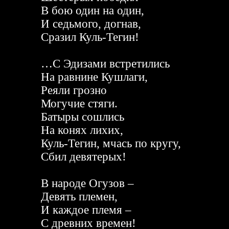
В бою один на один,
И седьмого, догнав,
Сразил Куль-Тегин!
…С Эдизами встретились
На равнине Кушлаги,
Реяли грозно
Могучие стяги.
Батыры сошлись
На конях лихих,
Куль-Тегин, мчась по кругу,
Сбил девятерых!
В народе Огузов –
Девять племен,
И каждое племя –
С древних времен!