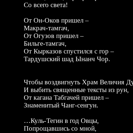
Со всего света!
От Он-Оков пришел –
Макрач-тамгач,
От Огузов пришел –
Бильге-тамгач,
От Кырказов спустился с гор –
Тардушский шад Ынанч Чор.
Чтобы воздвигнуть Храм Величия Д
И выбить священные тексты из рун,
От кагана Табгачей пришел –
Знаменитый Чанг-сенгун.
…Куль-Тегин в год Овцы,
Попрощавшись со мной,