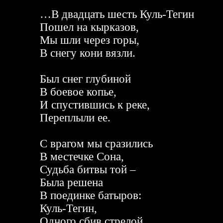
…В двадцать шесть Куль-Тегин
Пошел на кырказов,
Мы шли через горы,
В снегу кони вязли.
Был снег глубиной
В боевое копье,
И спустившись к реке,
Переплыли ее.
С врагом мы сразились
В местечке Сона,
Судьба битвы той –
Была решена
В поединке батыров:
Куль-Тегин,
Одного сбив стрелой,